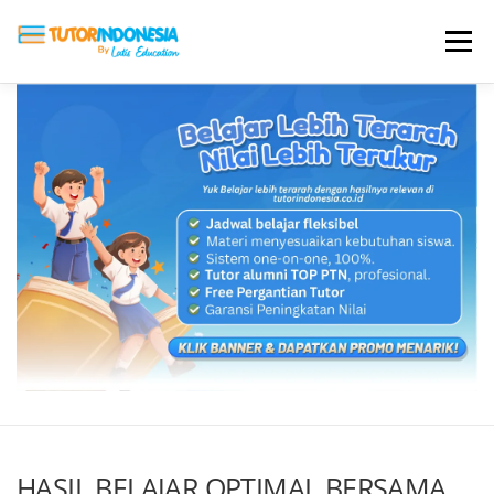
Menu
HOME
ABOUT US
JADI PENGAJAR
BIAYA LES
TESTIMONI
PROFIL ALUMNI
BLOG
DAFTAR SEKOLAH
HASIL BELAJAR OPTIMAL BERSAMA