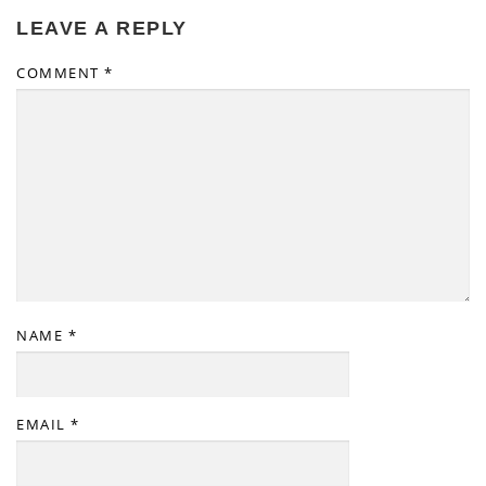
LEAVE A REPLY
COMMENT
*
NAME
*
EMAIL
*