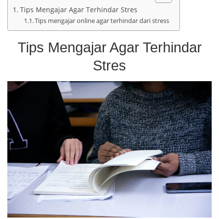
Tips Mengajar Agar Terhindar Stres
Tips mengajar online agar terhindar dari stress
Tips Mengajar Agar Terhindar
Stres