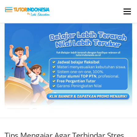
Menu
HOME
ABOUT US
JADI PENGAJAR
BIAYA LES
TESTIMONI
PROFIL ALUMNI
BLOG
DAFTAR SEKOLAH
Tips Mengajar Agar Terhindar Stres