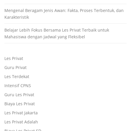
Mengenal Beragam Jenis Awan: Fakta, Proses Terbentuk, dan
Karakteristik
Belajar Lebih Fokus Bersama Les Privat Terbaik untuk
Mahasiswa dengan Jadwal yang Fleksibel
Les Privat
Guru Privat
Les Terdekat
Intensif CPNS
Guru Les Privat
Biaya Les Privat
Les Privat Jakarta
Les Privat Adalah
Biaya Les Privat SD