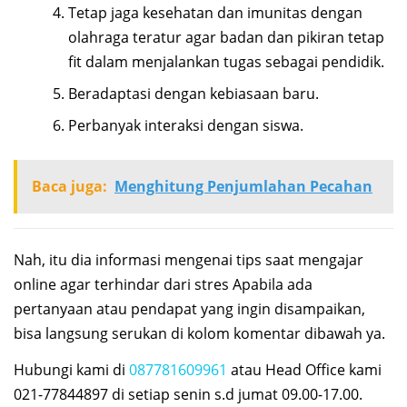
Tetap jaga kesehatan dan imunitas dengan
olahraga teratur agar badan dan pikiran tetap
fit dalam menjalankan tugas sebagai pendidik.
Beradaptasi dengan kebiasaan baru.
Perbanyak interaksi dengan siswa.
Baca juga:
Menghitung Penjumlahan Pecahan
Nah, itu dia informasi mengenai tips saat mengajar
online agar terhindar dari stres Apabila ada
pertanyaan atau pendapat yang ingin disampaikan,
bisa langsung serukan di kolom komentar dibawah ya.
Hubungi kami di
087781609961
atau Head Office kami
021-77844897 di setiap senin s.d jumat 09.00-17.00.