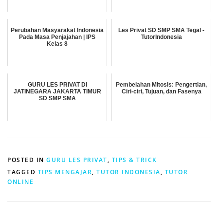
Perubahan Masyarakat Indonesia
Les Privat SD SMP SMA Tegal -
Pada Masa Penjajahan | IPS
TutorIndonesia
Kelas 8
GURU LES PRIVAT DI
Pembelahan Mitosis: Pengertian,
JATINEGARA JAKARTA TIMUR
Ciri-ciri, Tujuan, dan Fasenya
SD SMP SMA
POSTED IN
GURU LES PRIVAT
,
TIPS & TRICK
TAGGED
TIPS MENGAJAR
,
TUTOR INDONESIA
,
TUTOR
ONLINE