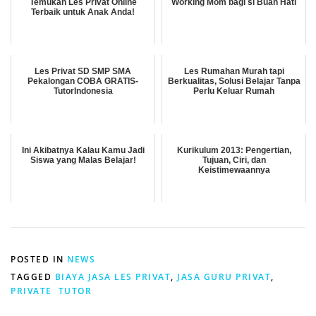
Temukan Les Privat Online
Working Mom bagi si Buah Hati
Terbaik untuk Anak Anda!
Les Privat SD SMP SMA
Les Rumahan Murah tapi
Pekalongan COBA GRATIS-
Berkualitas, Solusi Belajar Tanpa
TutorIndonesia
Perlu Keluar Rumah
Ini Akibatnya Kalau Kamu Jadi
Kurikulum 2013: Pengertian,
Siswa yang Malas Belajar!
Tujuan, Ciri, dan
Keistimewaannya
POSTED IN
NEWS
TAGGED
BIAYA JASA LES PRIVAT
,
JASA GURU PRIVAT
,
PRIVATE TUTOR