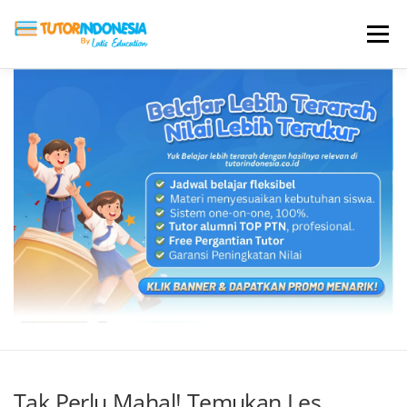
Menu
HOME
ABOUT US
JADI PENGAJAR
BIAYA LES
TESTIMONI
PROFIL ALUMNI
BLOG
DAFTAR SEKOLAH
Tak Perlu Mahal! Temukan Les