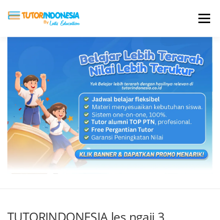
Menu
HOME
ABOUT US
JADI PENGAJAR
BIAYA LES
TESTIMONI
PROFIL ALUMNI
BLOG
DAFTAR SEKOLAH
TUTORINDONESIA les ngaji 3