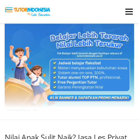
Menu
HOME
ABOUT US
JADI PENGAJAR
BIAYA LES
TESTIMONI
PROFIL ALUMNI
BLOG
DAFTAR SEKOLAH
Nilai Anak Sulit Naik? Jasa Les Privat