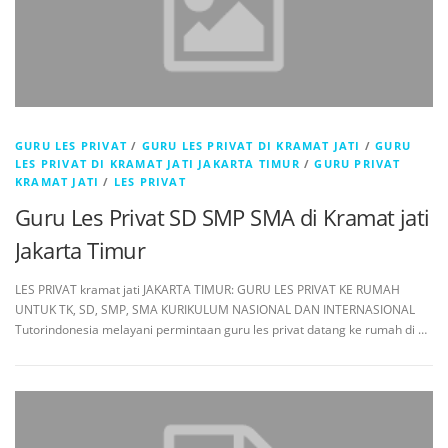
GURU LES PRIVAT
/
GURU LES PRIVAT DI KRAMAT JATI
/
GURU
LES PRIVAT DI KRAMAT JATI JAKARTA TIMUR
/
GURU PRIVAT
KRAMAT JATI
/
LES PRIVAT
Guru Les Privat SD SMP SMA di Kramat jati
Jakarta Timur
LES PRIVAT kramat jati JAKARTA TIMUR: GURU LES PRIVAT KE RUMAH
UNTUK TK, SD, SMP, SMA KURIKULUM NASIONAL DAN INTERNASIONAL
Tutorindonesia melayani permintaan guru les privat datang ke rumah di …