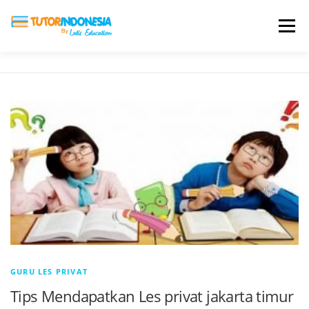
Menu
HOME
ABOUT US
JADI PENGAJAR
BIAYA LES
TESTIMONI
PROFIL ALUMNI
BLOG
DAFTAR SEKOLAH
GURU LES PRIVAT
Tips Mendapatkan Les privat jakarta timur