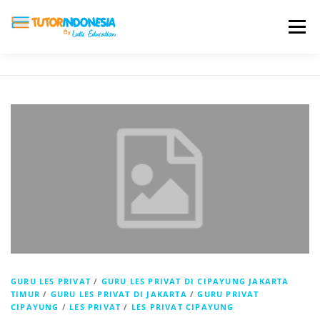
Menu
HOME
ABOUT US
JADI PENGAJAR
BIAYA LES
TESTIMONI
PROFIL ALUMNI
BLOG
DAFTAR SEKOLAH
GURU LES PRIVAT
/
GURU LES PRIVAT DI CIPAYUNG JAKARTA
TIMUR
/
GURU LES PRIVAT DI JAKARTA
/
GURU PRIVAT
CIPAYUNG
/
LES PRIVAT
/
LES PRIVAT CIPAYUNG