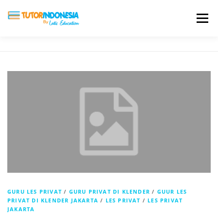
Menu
HOME
ABOUT US
JADI PENGAJAR
BIAYA LES
TESTIMONI
PROFIL ALUMNI
BLOG
DAFTAR SEKOLAH
GURU LES PRIVAT
/
GURU PRIVAT DI KLENDER
/
GUUR LES
PRIVAT DI KLENDER JAKARTA
/
LES PRIVAT
/
LES PRIVAT
JAKARTA