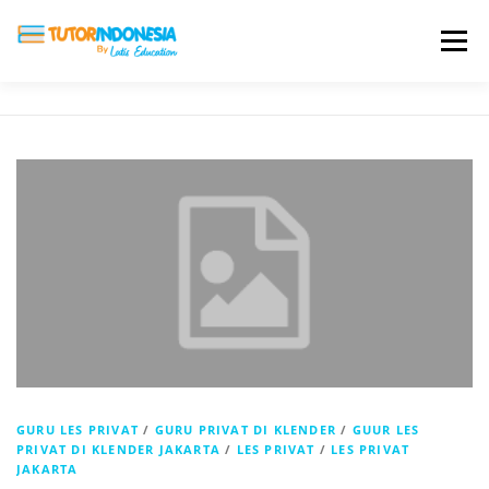
Menu
HOME
ABOUT US
JADI PENGAJAR
BIAYA LES
TESTIMONI
PROFIL ALUMNI
BLOG
DAFTAR SEKOLAH
GURU LES PRIVAT
/
GURU PRIVAT DI KLENDER
/
GUUR LES
PRIVAT DI KLENDER JAKARTA
/
LES PRIVAT
/
LES PRIVAT
JAKARTA