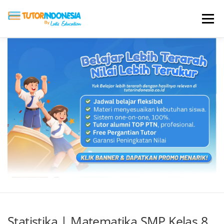
Menu
HOME
ABOUT US
JADI PENGAJAR
BIAYA LES
TESTIMONI
PROFIL ALUMNI
BLOG
DAFTAR SEKOLAH
Statistika | Matematika SMP Kelas 8