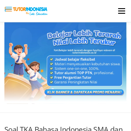
Menu
HOME
ABOUT US
JADI PENGAJAR
BIAYA LES
TESTIMONI
PROFIL ALUMNI
BLOG
DAFTAR SEKOLAH
Soal TKA Bahasa Indonesia SMA dan