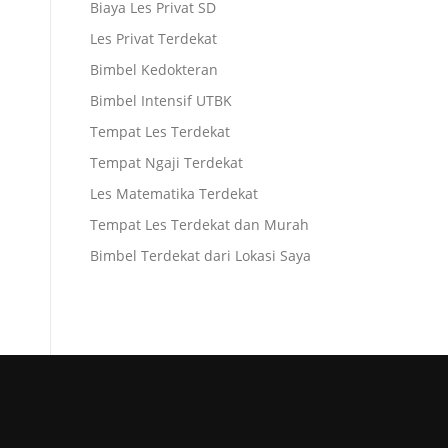
Biaya Les Privat SD
Les Privat Terdekat
Bimbel Kedokteran
Bimbel Intensif UTBK
Tempat Les Terdekat
Tempat Ngaji Terdekat
Les Matematika Terdekat
Tempat Les Terdekat dan Murah
Bimbel Terdekat dari Lokasi Saya