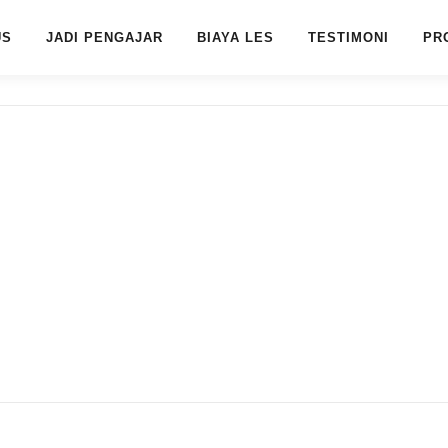
US
JADI PENGAJAR
BIAYA LES
TESTIMONI
PR