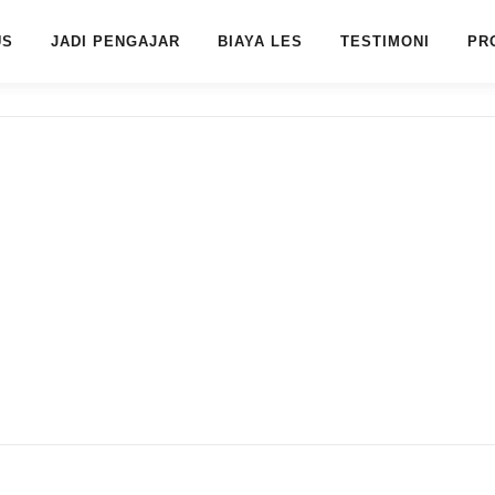
US
JADI PENGAJAR
BIAYA LES
TESTIMONI
PR