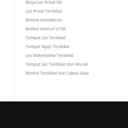
Biaya Les Privat SD
Les Privat Terdekat
Bimbel Kedokteran
Bimbel Intensif UTBK
Tempat Les Terdekat
Tempat Ngaji Terdekat
Les Matematika Terdekat
Tempat Les Terdekat dan Murah
Bimbel Terdekat dari Lokasi Saya