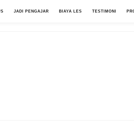
US
JADI PENGAJAR
BIAYA LES
TESTIMONI
PR