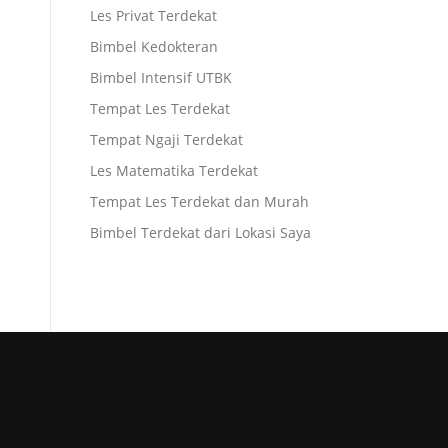
Les Privat Terdekat
Bimbel Kedokteran
Bimbel Intensif UTBK
Tempat Les Terdekat
Tempat Ngaji Terdekat
Les Matematika Terdekat
Tempat Les Terdekat dan Murah
Bimbel Terdekat dari Lokasi Saya