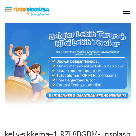
Menu
HOME
ABOUT US
JADI PENGAJAR
BIAYA LES
TESTIMONI
PROFIL ALUMNI
BLOG
DAFTAR SEKOLAH
kelly-sikkema–1_RZL8BGBM-unsplash