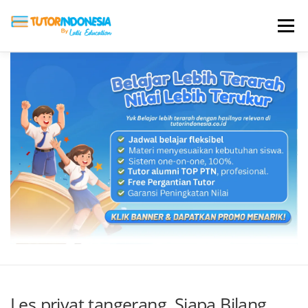
Menu
HOME
ABOUT US
JADI PENGAJAR
BIAYA LES
TESTIMONI
PROFIL ALUMNI
BLOG
DAFTAR SEKOLAH
Les privat tangerang, Siapa Bilang