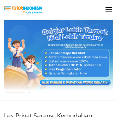
Menu
HOME
ABOUT US
JADI PENGAJAR
BIAYA LES
TESTIMONI
PROFIL ALUMNI
BLOG
DAFTAR SEKOLAH
Les Privat Serang, Kemudahan