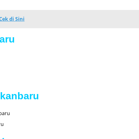
ek di Sini
aru
ekanbaru
nbaru
ru