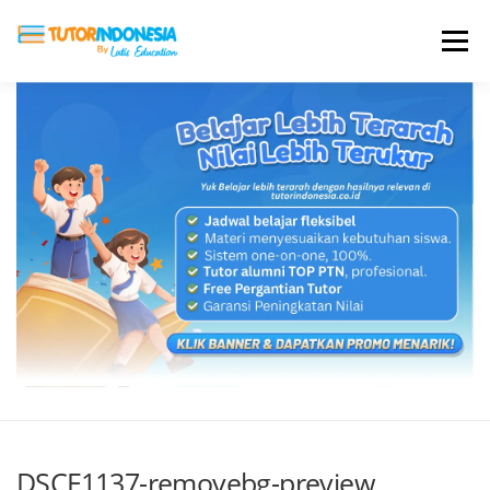
Menu
HOME
ABOUT US
JADI PENGAJAR
BIAYA LES
TESTIMONI
PROFIL ALUMNI
BLOG
DAFTAR SEKOLAH
DSCF1137-removebg-preview