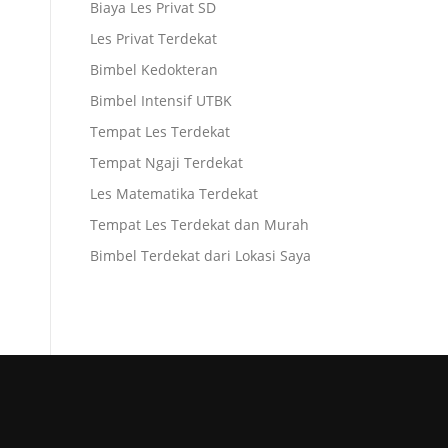
Biaya Les Privat SD
Les Privat Terdekat
Bimbel Kedokteran
Bimbel Intensif UTBK
Tempat Les Terdekat
Tempat Ngaji Terdekat
Les Matematika Terdekat
Tempat Les Terdekat dan Murah
Bimbel Terdekat dari Lokasi Saya