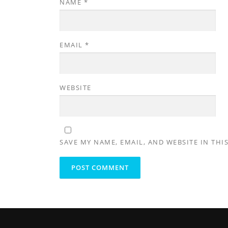
NAME
*
EMAIL
*
WEBSITE
SAVE MY NAME, EMAIL, AND WEBSITE IN THI