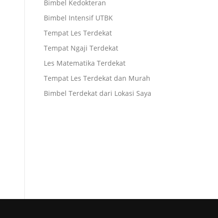
Bimbel Kedokteran
Bimbel Intensif UTBK
Tempat Les Terdekat
Tempat Ngaji Terdekat
Les Matematika Terdekat
Tempat Les Terdekat dan Murah
Bimbel Terdekat dari Lokasi Saya