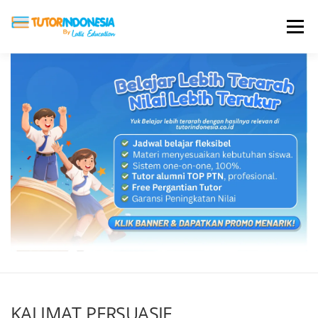
Menu
HOME
ABOUT US
JADI PENGAJAR
BIAYA LES
TESTIMONI
PROFIL ALUMNI
BLOG
DAFTAR SEKOLAH
KALIMAT PERSUASIF