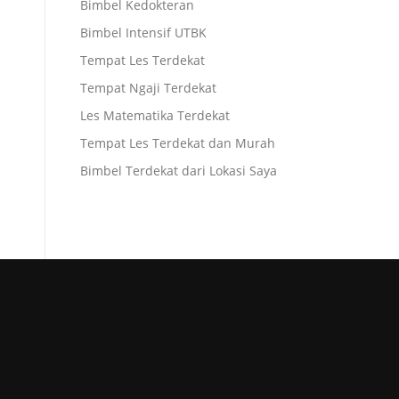
Bimbel Kedokteran
Bimbel Intensif UTBK
Tempat Les Terdekat
Tempat Ngaji Terdekat
Les Matematika Terdekat
Tempat Les Terdekat dan Murah
Bimbel Terdekat dari Lokasi Saya