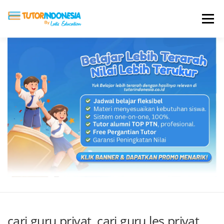
Menu
HOME
ABOUT US
JADI PENGAJAR
BIAYA LES
TESTIMONI
PROFIL ALUMNI
BLOG
DAFTAR SEKOLAH
cari guru privat, cari guru les privat,