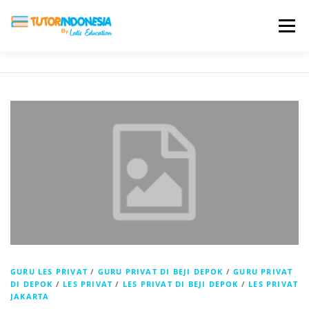
Menu
HOME
ABOUT US
JADI PENGAJAR
BIAYA LES
TESTIMONI
PROFIL ALUMNI
BLOG
DAFTAR SEKOLAH
GURU LES PRIVAT
/
GURU PRIVAT DI BEJI DEPOK
/
GURU PRIVAT
DI DEPOK
/
LES PRIVAT
/
LES PRIVAT DI BEJI DEPOK
/
LES PRIVAT
JAKARTA