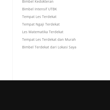
Bimbel Kedokteran
Bimbel Intensif UTBK
Tempat Les Terdekat
Tempat Ngaji Terdekat
Les Matematika Terdekat
Tempat Les Terdekat dan Murah
Bimbel Terdekat dari Lokasi Saya