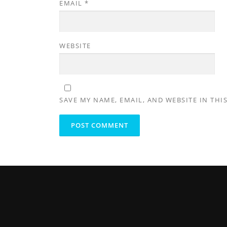
EMAIL
*
WEBSITE
SAVE MY NAME, EMAIL, AND WEBSITE IN THI