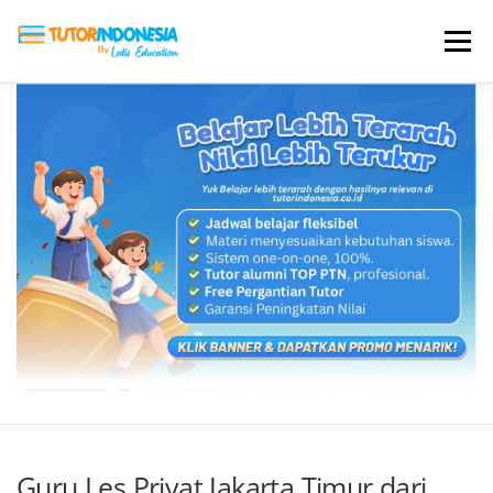
Menu
HOME
ABOUT US
JADI PENGAJAR
BIAYA LES
TESTIMONI
PROFIL ALUMNI
BLOG
DAFTAR SEKOLAH
Guru Les Privat Jakarta Timur dari