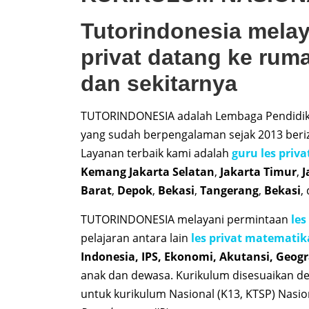
Tutorindonesia melay
privat datang ke rum
dan sekitarnya
TUTORINDONESIA adalah Lembaga Pendidikan
yang sudah berpengalaman sejak 2013 berizi
Layanan terbaik kami adalah
guru les priv
Kemang
Jakarta Selatan
,
Jakarta Timur
,
J
Barat
,
Depok
,
Bekasi
,
Tangerang
,
Bekasi
,
TUTORINDONESIA melayani permintaan
les
pelajaran antara lain
les privat matematik
Indonesia, IPS, Ekonomi, Akutansi, Geogra
anak dan dewasa. Kurikulum disesuaikan den
untuk kurikulum Nasional (K13, KTSP) Nasio