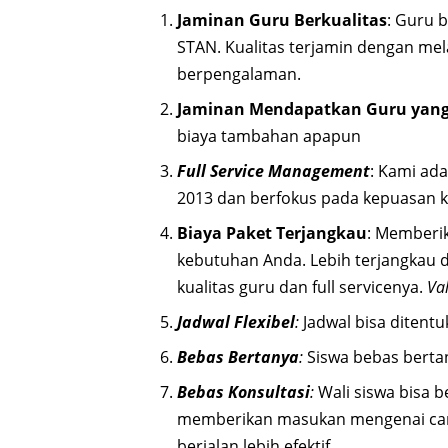
Jaminan Guru Berkualitas
: Guru b
STAN. Kualitas terjamin dengan mel
berpengalaman.
Jaminan Mendapatkan Guru yang
biaya tambahan apapun
Full Service Management
: Kami ad
2013 dan berfokus pada kepuasan 
Biaya Paket Terjangkau
: Memberik
kebutuhan Anda. Lebih terjangkau
kualitas guru dan full servicenya.
Va
Jadwal Flexibel
:
Jadwal bisa ditentuk
Bebas Bertanya
:
Siswa bebas berta
Bebas Konsultasi
:
Wali siswa bisa 
memberikan masukan mengenai cara/
berjalan lebih efektif.