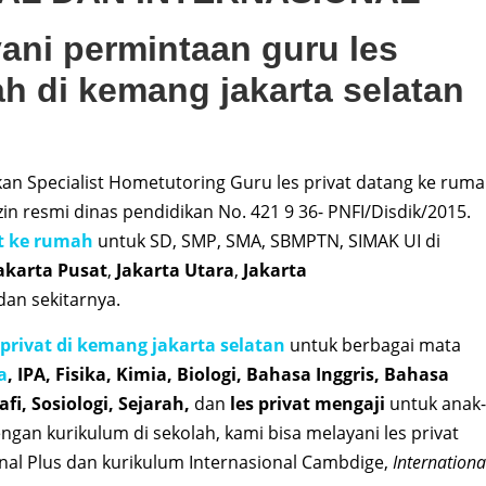
ani permintaan guru les
ah di kemang jakarta selatan
 Specialist Hometutoring Guru les privat datang ke rum
n resmi dinas pendidikan No. 421 9 36- PNFI/Disdik/2015.
at ke rumah
untuk SD, SMP, SMA, SBMPTN, SIMAK UI di
akarta Pusat
,
Jakarta Utara
,
Jakarta
 dan sekitarnya.
 privat di kemang jakarta selatan
untuk berbagai mata
a
, IPA, Fisika, Kimia, Biologi, Bahasa Inggris, Bahasa
fi, Sosiologi, Sejarah,
dan
les privat mengaji
untuk anak-
gan kurikulum di sekolah, kami bisa melayani les privat
nal Plus dan kurikulum Internasional Cambdige,
Internationa