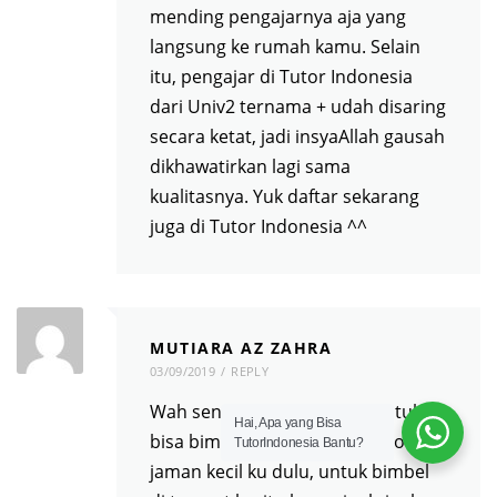
mending pengajarnya aja yang
langsung ke rumah kamu. Selain
itu, pengajar di Tutor Indonesia
dari Univ2 ternama + udah disaring
secara ketat, jadi insyaAllah gausah
dikhawatirkan lagi sama
kualitasnya. Yuk daftar sekarang
juga di Tutor Indonesia ^^
MUTIARA AZ ZAHRA
03/09/2019
REPLY
Wah senangnya, sekarang untuk
Hai, Apa yang Bisa
bisa bimbel ga pake ribet! Kalo
TutorIndonesia Bantu?
jaman kecil ku dulu, untuk bimbel