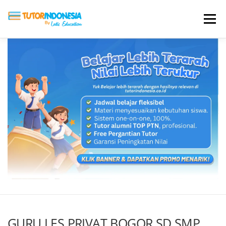
Menu
HOME
ABOUT US
JADI PENGAJAR
BIAYA LES
TESTIMONI
PROFIL ALUMNI
BLOG
DAFTAR SEKOLAH
GURU LES PRIVAT BOGOR SD SMP