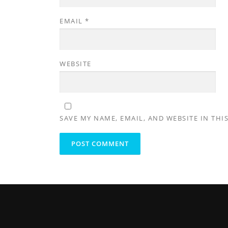
EMAIL
*
WEBSITE
SAVE MY NAME, EMAIL, AND WEBSITE IN THI