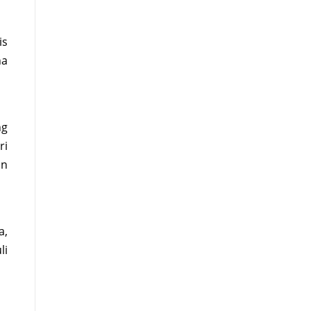
is
na
ng
ri
an
a,
li