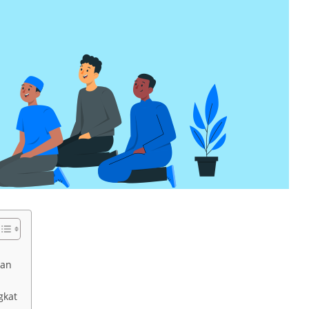
uan
gkat