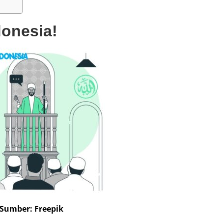
donesia!
Sumber: Freepik