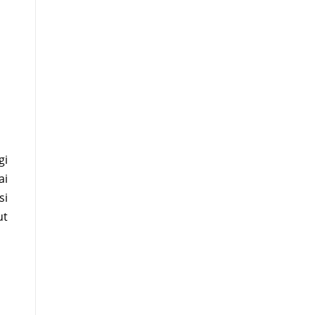
gi
ai
si
ut