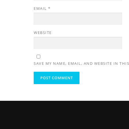
EMAIL
*
WEBSITE
SAVE MY NAME, EMAIL, AND WEBSITE IN THI