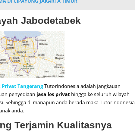
SMA DI CIPAYUNG JAKARTA TIMUR
yah Jabodetabek
s Privat Tangerang
TutorIndonesia adalah jangkauan
auan penyediaan
jasa les privat
hingga ke seluruh wilayah
asi. Sehingga di manapun anda berada maka TutorIndonesia
anak anda.
ng Terjamin Kualitasnya