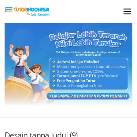
Menu
HOME
ABOUT US
JADI PENGAJAR
BIAYA LES
TESTIMONI
PROFIL ALUMNI
BLOG
DAFTAR SEKOLAH
Desain tanpa judul (9)