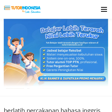
Menu
HOME
ABOUT US
JADI PENGAJAR
BIAYA LES
TESTIMONI
PROFIL ALUMNI
BLOG
DAFTAR SEKOLAH
berlatih percakapan bahasa inggris