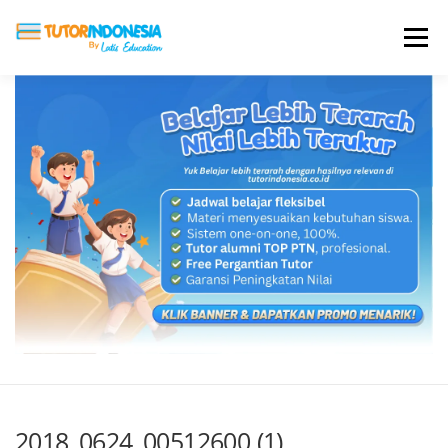
Menu
HOME
ABOUT US
JADI PENGAJAR
BIAYA LES
TESTIMONI
PROFIL ALUMNI
BLOG
DAFTAR SEKOLAH
2018_0624_00512600 (1)