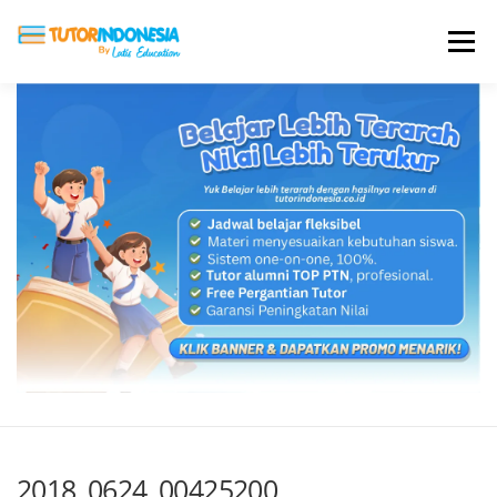
Menu
HOME
ABOUT US
JADI PENGAJAR
BIAYA LES
TESTIMONI
PROFIL ALUMNI
BLOG
DAFTAR SEKOLAH
2018_0624_00425200