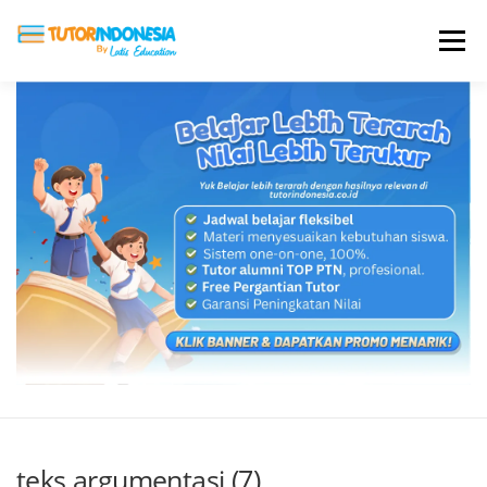
Menu
HOME
ABOUT US
JADI PENGAJAR
BIAYA LES
TESTIMONI
PROFIL ALUMNI
BLOG
DAFTAR SEKOLAH
teks argumentasi (7)