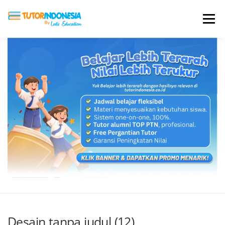
Menu
HOME
ABOUT US
JADI PENGAJAR
BIAYA LES
TESTIMONI
PROFIL ALUMNI
BLOG
DAFTAR SEKOLAH
Desain tanpa judul (12)