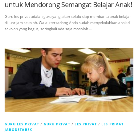
untuk Mendorong Semangat Belajar Anak!
Guru les privat adalah guru yang akan selalu siap membantu anak belajar
di luar jam sekolah. Walau terkadang Anda sudah menyekolahkan anak di
sekolah yang bagus, seringkali ada saja masalah …
GURU LES PRIVAT
/
GURU PRIVAT
/
LES PRIVAT
/
LES PRIVAT
JABODETABEK