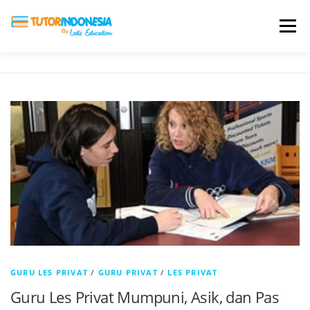
Menu
HOME
ABOUT US
JADI PENGAJAR
BIAYA LES
TESTIMONI
PROFIL ALUMNI
BLOG
DAFTAR SEKOLAH
GURU LES PRIVAT
/
GURU PRIVAT
/
LES PRIVAT
Guru Les Privat Mumpuni, Asik, dan Pas