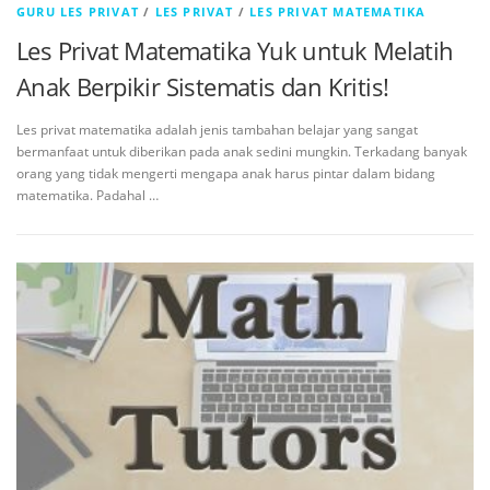
GURU LES PRIVAT
/
LES PRIVAT
/
LES PRIVAT MATEMATIKA
Les Privat Matematika Yuk untuk Melatih
Anak Berpikir Sistematis dan Kritis!
Les privat matematika adalah jenis tambahan belajar yang sangat
bermanfaat untuk diberikan pada anak sedini mungkin. Terkadang banyak
orang yang tidak mengerti mengapa anak harus pintar dalam bidang
matematika. Padahal …