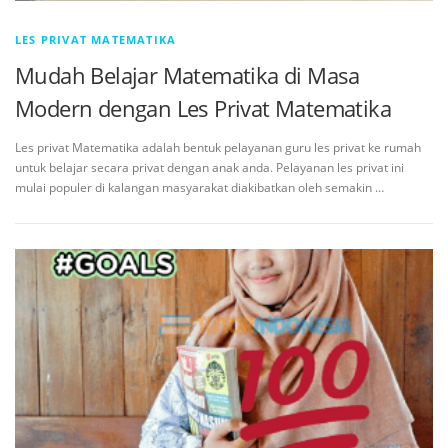
LES PRIVAT MATEMATIKA
Mudah Belajar Matematika di Masa
Modern dengan Les Privat Matematika
Les privat Matematika adalah bentuk pelayanan guru les privat ke rumah
untuk belajar secara privat dengan anak anda. Pelayanan les privat ini
mulai populer di kalangan masyarakat diakibatkan oleh semakin …