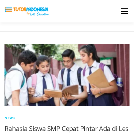
Menu
HOME
ABOUT US
JADI PENGAJAR
BIAYA LES
TESTIMONI
PROFIL ALUMNI
BLOG
DAFTAR SEKOLAH
NEWS
Rahasia Siswa SMP Cepat Pintar Ada di Les