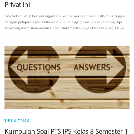
Privat Ini
Hey Sobat Latis! Pernah nggak sih, kamu merasa masa SMP-mu struggle
dengan pelajarannya? Dulu waktu SD mungkin masih bisa dibantu, tapi
sekarang materinya makin rumit. Matematika kayak bahasa alien, Fisika …
TIPS & TRICK
Kumpulan Soal PTS IPS Kelas 8 Semester 1