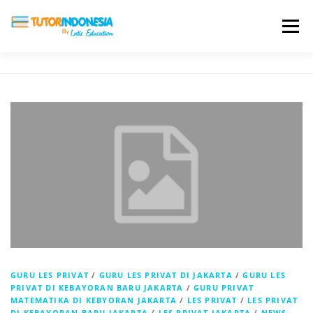
Menu
HOME
ABOUT US
JADI PENGAJAR
BIAYA LES
TESTIMONI
PROFIL ALUMNI
BLOG
DAFTAR SEKOLAH
GURU LES PRIVAT
/
GURU LES PRIVAT DI JAKARTA
/
GURU LES
PRIVAT DI KEBAYORAN BARU JAKARTA
/
GURU PRIVAT
MATEMATIKA DI KEBYORAN JAKARTA
/
LES PRIVAT
/
LES PRIVAT
DI KEBAYORAN BARU JAKARTA
/
LES PRIVAT JAKARTA
/
NEWS