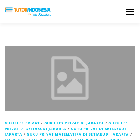
Menu
HOME
ABOUT US
JADI PENGAJAR
BIAYA LES
TESTIMONI
PROFIL ALUMNI
BLOG
DAFTAR SEKOLAH
GURU LES PRIVAT
/
GURU LES PRIVAT DI JAKARTA
/
GURU LES
PRIVAT DI SETIABUDI JAKARTA
/
GURU PRIVAT DI SETIABUDI
JAKARTA
/
GURU PRIVAT MATEMATIKA DI SETIABUDI JAKARTA
/
LES PRIVAT
/
LES PRIVAT JAKARTA
/
LES PRIVAT SETIABUDI