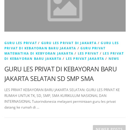
GURU LES PRIVAT
/
GURU LES PRIVAT DI JAKARTA
/
GURU LES
PRIVAT DI KEBAYORAN BARU JAKARTA
/
GURU PRIVAT
MATEMATIKA DI KEBYORAN JAKARTA
/
LES PRIVAT
/
LES PRIVAT
DI KEBAYORAN BARU JAKARTA
/
LES PRIVAT JAKARTA
/
NEWS
GURU LES PRIVAT DI KEBAYORAN BARU
JAKARTA SELATAN SD SMP SMA
LES PRIVAT KEBAYORAN BARU JAKARTA SELATAN: GURU LES PRIVAT KE
RUMAH UNTUK TK, SD, SMP, SMA KURIKULUM NASIONAL DAN
INTERNASIONAL Tutorindonesia melayani permintaan guru les privat
datang ke rumah di …
NEWER POSTS