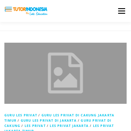
Menu
HOME
ABOUT US
JADI PENGAJAR
BIAYA LES
TESTIMONI
PROFIL ALUMNI
BLOG
DAFTAR SEKOLAH
GURU LES PRIVAT
/
GURU LES PRIVAT DI CAKUNG JAKARTA
TIMUR
/
GURU LES PRIVAT DI JAKARTA
/
GURU PRIVAT DI
CAKUNG
/
LES PRIVAT
/
LES PRIVAT JAKARTA
/
LES PRIVAT
JAKARTA TIMUR