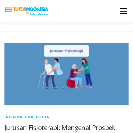
Menu
HOME
ABOUT US
JADI PENGAJAR
BIAYA LES
TESTIMONI
PROFIL ALUMNI
BLOG
DAFTAR SEKOLAH
INFORMASI MASUK PTN
Jurusan Fisioterapi: Mengenal Prospek