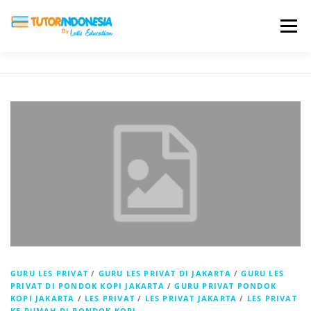
Menu
HOME
ABOUT US
JADI PENGAJAR
BIAYA LES
TESTIMONI
PROFIL ALUMNI
BLOG
DAFTAR SEKOLAH
GURU LES PRIVAT
/
GURU LES PRIVAT DI JAKARTA
/
GURU LES
PRIVAT DI PONDOK KOPI JAKARTA
/
GURU PRIVAT PONDOK
KOPI JAKARTA
/
LES PRIVAT
/
LES PRIVAT JAKARTA
/
LES PRIVAT
KE RUMAH DI PONDOK KOPI