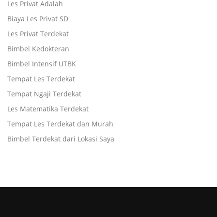
Les Privat Adalah
Biaya Les Privat SD
Les Privat Terdekat
Bimbel Kedokteran
Bimbel Intensif UTBK
Tempat Les Terdekat
Tempat Ngaji Terdekat
Les Matematika Terdekat
Tempat Les Terdekat dan Murah
Bimbel Terdekat dari Lokasi Saya