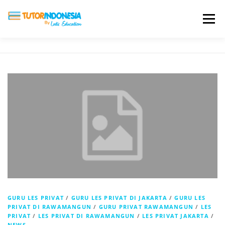
Menu
HOME
ABOUT US
JADI PENGAJAR
BIAYA LES
TESTIMONI
PROFIL ALUMNI
BLOG
DAFTAR SEKOLAH
GURU LES PRIVAT
/
GURU LES PRIVAT DI JAKARTA
/
GURU LES
PRIVAT DI RAWAMANGUN
/
GURU PRIVAT RAWAMANGUN
/
LES
PRIVAT
/
LES PRIVAT DI RAWAMANGUN
/
LES PRIVAT JAKARTA
/
NEWS