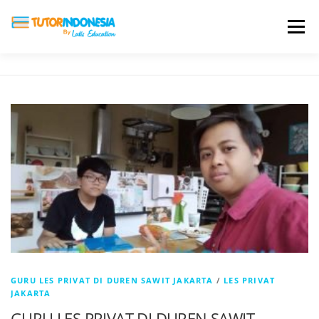
Menu
HOME
ABOUT US
JADI PENGAJAR
BIAYA LES
TESTIMONI
PROFIL ALUMNI
BLOG
DAFTAR SEKOLAH
GURU LES PRIVAT DI DUREN SAWIT JAKARTA
/
LES PRIVAT
JAKARTA
GURU LES PRIVAT DI DUREN SAWIT