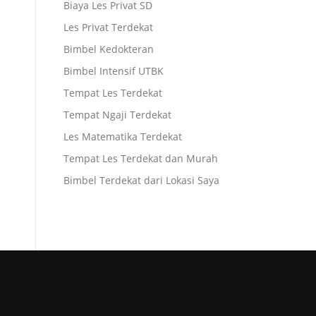
Biaya Les Privat SD
Les Privat Terdekat
Bimbel Kedokteran
Bimbel Intensif UTBK
Tempat Les Terdekat
Tempat Ngaji Terdekat
Les Matematika Terdekat
Tempat Les Terdekat dan Murah
Bimbel Terdekat dari Lokasi Saya